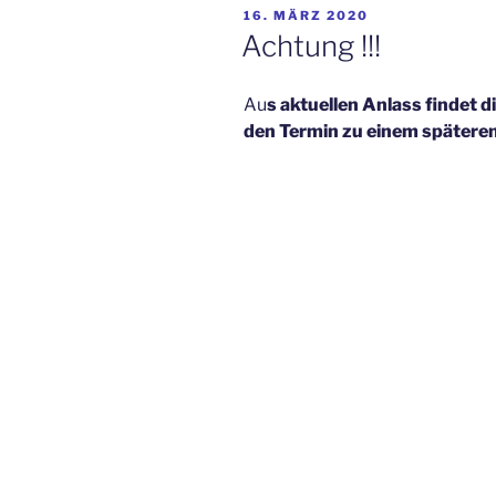
VERÖFFENTLICHT
16. MÄRZ 2020
AM
Achtung !!!
Au
s aktuellen Anlass findet d
den Termin zu einem späteren