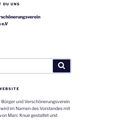
T DU UNS
rschönerungsverein
 e.V
Suchen
WEBSITE
s Bürger und Verschönerungsverein
 wird im Namen des Vorstandes mit
von Marc Knue gestaltet und